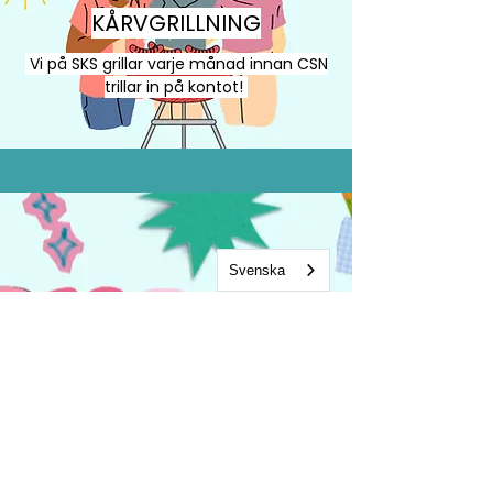
KÅRVGRILLNING
Vi på SKS grillar varje månad innan CSN
trillar in på kontot!
Svenska
DET HÄR HÄNDER
JUST NU