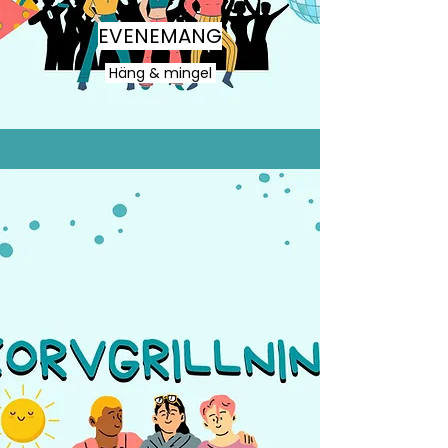
EVENEMANG
Häng & mingel