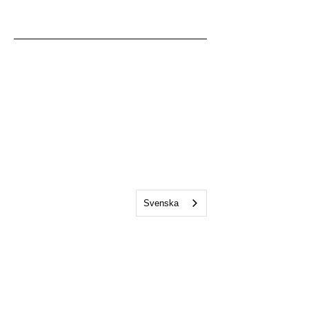
Svenska
Kontakta oss
studentkaren@sks.miun.se
070 716 68 31
- Bemannas
kontorstider