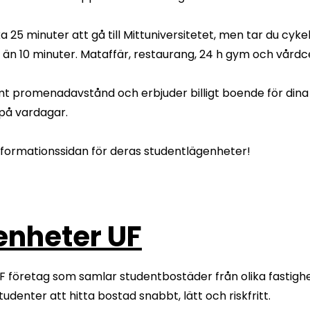
 25 minuter att gå till Mittuniversitetet, men tar du cykel
 än 10 minuter. Mataffär, restaurang, 24 h gym och vårdc
ämt promenadavstånd och erbjuder billigt boende för dina
 på vardagar.
informationssidan för deras studentlägenheter!
enheter UF
UF företag som samlar studentbostäder från olika fastig
tudenter att hitta bostad snabbt, lätt och riskfritt.