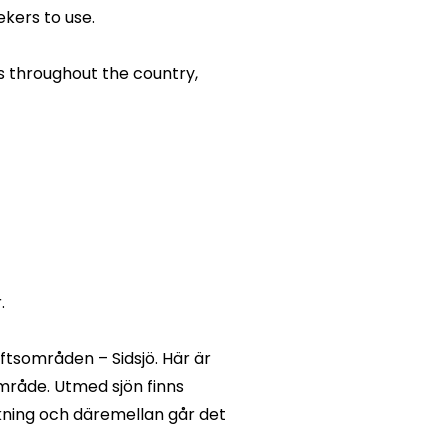
ekers to use.
s throughout the country,
.
uftsområden – Sidsjö. Här är
område. Utmed sjön finns
åkning och däremellan går det