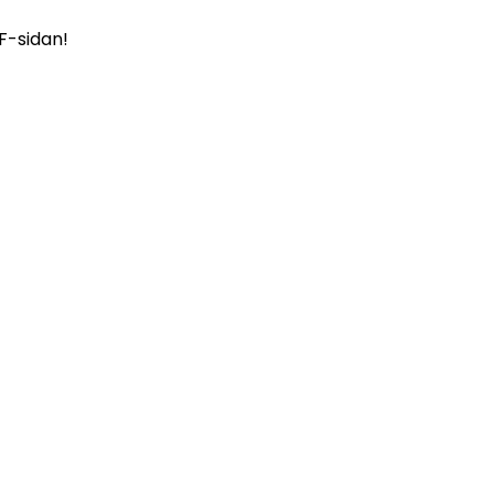
UF-sidan!
Kårexpeditio
n
Servicecenter
tider
N-huset