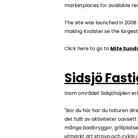
marketplaces for available ren
The site was launched in 2008
making Kvalster.se the larges
Click here to go to
Mite Sunds
Sidsjö Fast
Inom området Sidsjöhöjden erb
"Bor du här har du naturen dire
det fullt av aktiviteter oavset
många badbryggor, grillplatse
utmärkt att ströva och cykla 