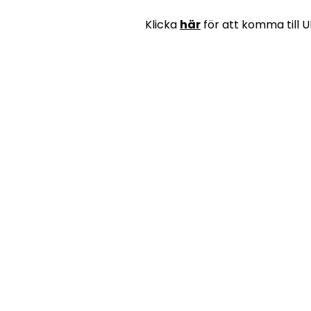
Klicka
här
för att komma till 
Contact us
for more
information
studentkaren@sks.miun.se
070 716 68 31 - Bemannas kontors
Holmgatan 10