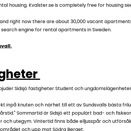
tal housing. Kvalster.se is completely free for housing se
 and right now there are about 30,000 vacant apartment
t search engine for rental apartments in Sweden.
vall.
igheter
juder Sidsjö fastigheter Student och ungdomslägenheter
kt inpå knuten och närhet till ett av Sundsvalls bästa fril
t årstid." Sommartid är Sidsjö ett populärt bad- och fiske
r och utegym. Vintertid finns både elljusspår och utförs
i området och upp mot Södra Berget.