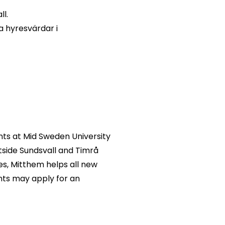
ll.
 hyresvärdar i
nts at Mid Sweden University
side Sundsvall and Timrå
es, Mitthem helps all new
nts may apply for an