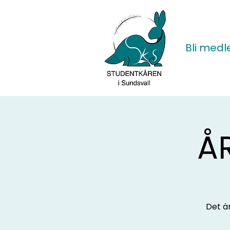
Bli med
Å
Det ä