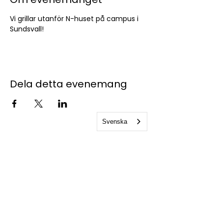
Vi grillar utanför N-huset på campus i 
Sundsvall!
Dela detta evenemang
Svenska
Kontakta oss
studentkaren@sks.miun.se
070 716 68 31
- Bemannas
kontorstider
Holmgatan 10
85233, Sundsvall