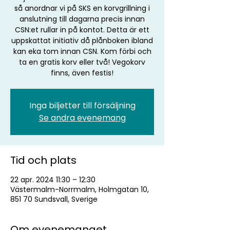
så anordnar vi på SKS en korvgrillning i
anslutning till dagarna precis innan
CSN:et rullar in på kontot. Detta är ett
uppskattat initiativ då plånboken ibland
kan eka tom innan CSN. Kom förbi och
ta en gratis korv eller två! Vegokorv
finns, även festis!
Inga biljetter till försäljning
Se andra evenemang
Tid och plats
22 apr. 2024 11:30 – 12:30
Västermalm-Norrmalm, Holmgatan 10,
851 70 Sundsvall, Sverige
Om evenemanget