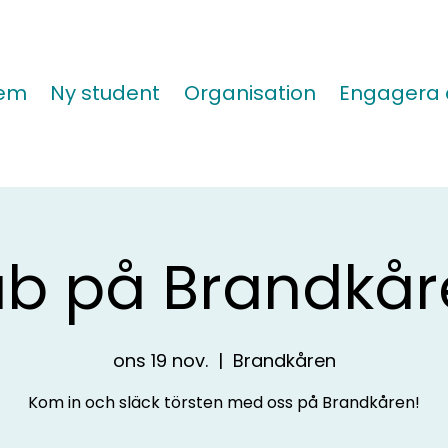
lem
Ny student
Organisation
Engagera 
ub på Brandkår
ons 19 nov.
  |  
Brandkåren
Kom in och släck törsten med oss på Brandkåren!