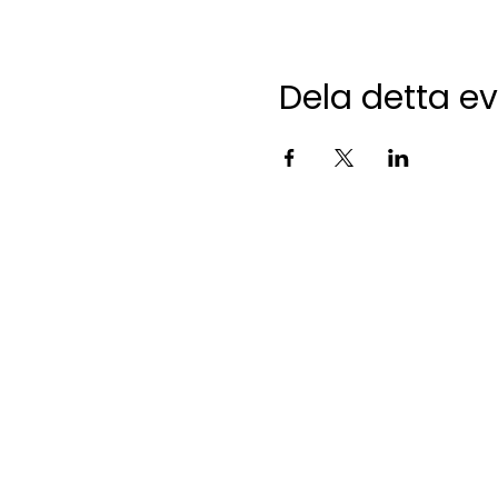
Dela detta 
Kontakta oss
studentkaren@sks.miun.se
070 716 68 31 - Bemannas kontors
Holmgatan 10
85233, Sundsvall