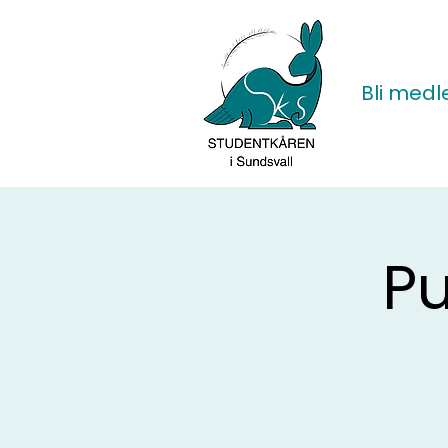
Bli med
P