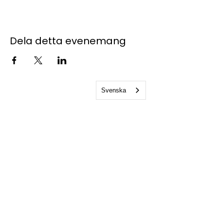
Dela detta evenemang
Svenska
Kontakta oss
studentkaren@sks.miun.se
070 716 68 31
- Bemannas
kontorstider
Holmgatan 10
85233, Sundsvall
Kårexpedition
Servicecenter