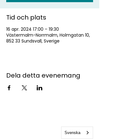
Tid och plats
16 apr. 2024 17:00 – 19:30
Västermalm-Norrmalm, Holmgatan 10,
852 33 Sundsvall, Sverige
Dela detta evenemang
Kontakta oss
studentkaren@sks.miun.se
070 716 68 31
- Bemannas
Svenska